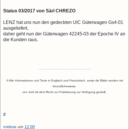
Status 03/2017 von
Sàrl CHREZO
LENZ hat uns nun den gedeckten UIC Güterwagen Gs4-01
ausgeliefert,
daher geht nun der Güterwagen
42245-03
der Epoche IV an
die Kunden raus.
- - - - - - - - - - - - - - - - - - - - - - - - - - - - - -
© Alle Informationen und Texte in Englisch und Französisch, sowie die Bilder wurden mir
freundlicherweise
von
Joël mit dem Recht zur Publizierung zur Verfügung gestellt.
#
midese
um
12:00