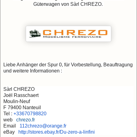
Güterwagen von
Sàrl CHREZO
.
Liebe Anhänger der Spur 0,
f
ür Vorbestellung, Beauftragung
und weitere Informationen :
Sàrl CHREZO
Joël Rasschaert
Moulin-Neuf
F 79400 Nanteuil
Tel :
+33670798820
web
chrezo.fr
Email
112chrezo@orange.fr
eBay
http://stores.ebay.fr/Du-
zero-a-linfini